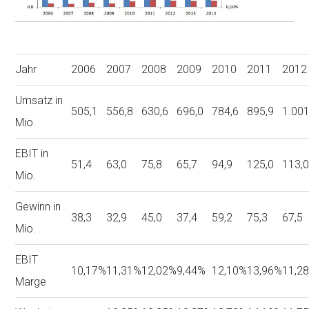
Jahr
2006
2007
2008
2009
2010
2011
2012
Umsatz in
505,1
556,8
630,6
696,0
784,6
895,9
1.001
Mio.
EBIT in
51,4
63,0
75,8
65,7
94,9
125,0
113,
Mio.
Gewinn in
38,3
32,9
45,0
37,4
59,2
75,3
67,5
Mio.
EBIT
10,17%
11,31%
12,02%
9,44%
12,10%
13,96%
11,2
Marge