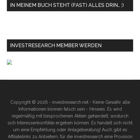
IN MEINEM BUCH STEHT (FAST) ALLES DRIN… ;)
INVESTRESEARCH MEMBER WERDEN
Copyright © 2026 - investresearch.net - Keine Gewähr, alle
Informationen können falsch sein - Hinweis: Es wird
regelmäßig mit besprochenen Aktien gehandelt, wodurch
sich Interessenkonflikte ergeben können. Es handelt sich nicht
um eine Empfehlung oder Anlageberatung! Auch gibt es
Affiliatelinks zu Anbietern, für die investresearch eine Provision