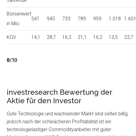
Jahrende
Börsenwert
541
945
733
789
959
1.018
1.60
in Mio.
KGV
14,1
28,7
16,3
21,1
16,2
13,5
23,7
8/10
investresearch Bewertung der
Aktie für den Investor
Gute Technologie und wachsender Markt sind selten billig,
jedoch nach der schwächeren Profitabilität ist ein
technologielastiger Commodityanbieter mit guter