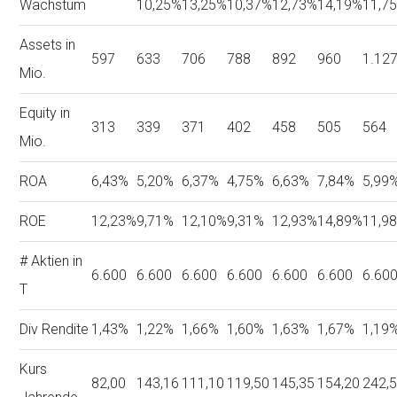
Wachstum
10,25%
13,25%
10,37%
12,73%
14,19%
11,7
Assets in
597
633
706
788
892
960
1.12
Mio.
Equity in
313
339
371
402
458
505
564
Mio.
ROA
6,43%
5,20%
6,37%
4,75%
6,63%
7,84%
5,99
ROE
12,23%
9,71%
12,10%
9,31%
12,93%
14,89%
11,9
# Aktien in
6.600
6.600
6.600
6.600
6.600
6.600
6.60
T
Div Rendite
1,43%
1,22%
1,66%
1,60%
1,63%
1,67%
1,19
Kurs
82,00
143,16
111,10
119,50
145,35
154,20
242,