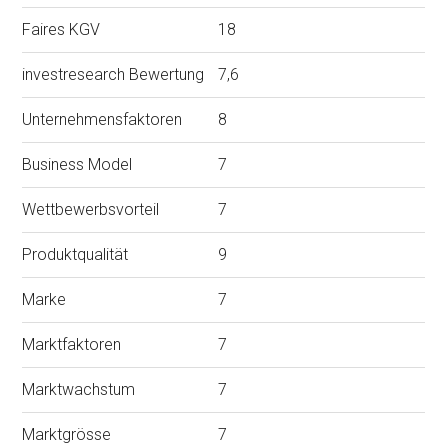
Faires KGV
18
investresearch Bewertung
7,6
Unternehmensfaktoren
8
Business Model
7
Wettbewerbsvorteil
7
Produktqualität
9
Marke
7
Marktfaktoren
7
Marktwachstum
7
Marktgrösse
7