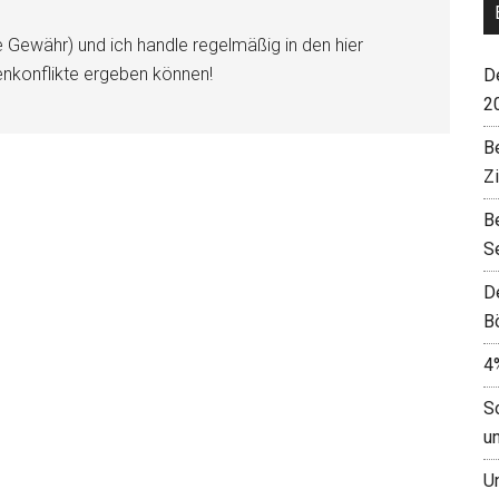
e Gewähr) und ich handle regelmäßig in den hier
enkonflikte ergeben können!
De
2
B
Z
B
S
D
B
4
S
u
U