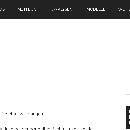
IOS
MEIN BUCH
ANALYSEN+
MODELLE
WEIT
n Geschäftsvorgängen.
altung bei der doppelten Buchführung. Bei der