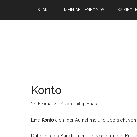
START
MEIN AKTIENFONDS
WIKIFOL
Konto
24. Februar 2014
von
Philipp Haas
Eine
Konto
dient der Aufnahme und Übersicht vo
Dabei gibt es Bankkonten und Konten in der Buchh