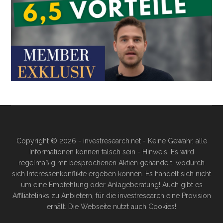
Copyright © 2026 - investresearch.net - Keine Gewähr, alle
Informationen können falsch sein - Hinweis: Es wird
regelmäßig mit besprochenen Aktien gehandelt, wodurch
sich Interessenkonflikte ergeben können. Es handelt sich nicht
um eine Empfehlung oder Anlageberatung! Auch gibt es
Affiliatelinks zu Anbietern, für die investresearch eine Provision
erhält. Die Webseite nutzt auch Cookies!