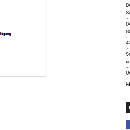
B
S
D
B
4
S
u
U
M