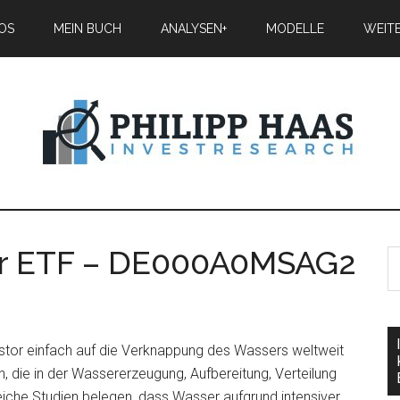
IOS
MEIN BUCH
ANALYSEN+
MODELLE
WEIT
er ETF – DE000A0MSAG2
stor einfach auf die Verknappung des Wassers weltweit
 die in der Wassererzeugung, Aufbereitung, Verteilung
eiche Studien belegen, dass Wasser aufgrund intensiver