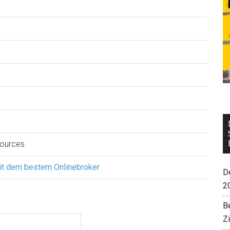
sources
it dem bestem Onlinebroker
De
2
B
Z