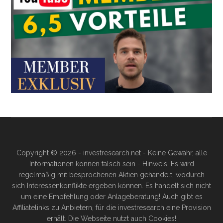
Copyright © 2026 - investresearch.net - Keine Gewähr, alle
Informationen können falsch sein - Hinweis: Es wird
regelmäßig mit besprochenen Aktien gehandelt, wodurch
sich Interessenkonflikte ergeben können. Es handelt sich nicht
um eine Empfehlung oder Anlageberatung! Auch gibt es
Affiliatelinks zu Anbietern, für die investresearch eine Provision
erhält. Die Webseite nutzt auch Cookies!