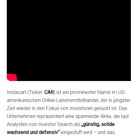
Instacart (Ticker:
CAR
) ist ein prominenter Name im US-
amerikanischen Online-Lebensmittelhandel, der in jüngster
Zeit wieder in den Fokus von Investoren gerückt ist. Das
Unternehmen repräsentiert eine spannende Aktie, die laut
Analysten von Investor Search als
„günstig, solide
wachsend und defensiv“
eingestuft wird – und das,