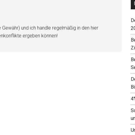
De
e Gewähr) und ich handle regelmäßig in den hier
2
enkonflikte ergeben können!
B
Z
B
S
D
B
4
S
u
U