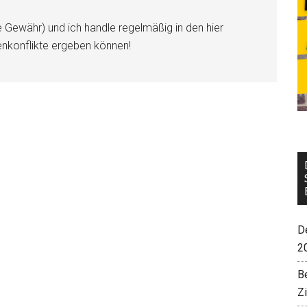
e Gewähr) und ich handle regelmäßig in den hier
enkonflikte ergeben können!
De
2
B
Z