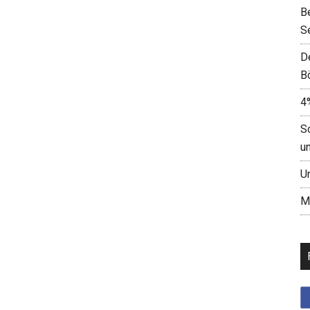
B
S
D
B
4
S
u
U
M