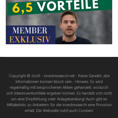
Copyright © 2026 - investresearch.net - Keine Gewähr, alle
Informationen können falsch sein - Hinweis: Es wird
regelmäßig mit besprochenen Aktien gehandelt, wodurch
sich Interessenkonflikte ergeben können. Es handelt sich nicht
um eine Empfehlung oder Anlageberatung! Auch gibt es
Affiliatelinks zu Anbietern, für die investresearch eine Provision
erhält. Die Webseite nutzt auch Cookies!