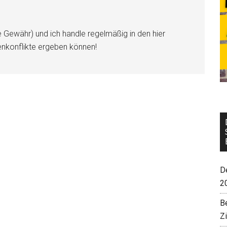
e Gewähr) und ich handle regelmäßig in den hier
enkonflikte ergeben können!
De
2
B
Z