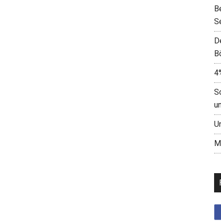
B
S
D
B
4
S
u
U
M