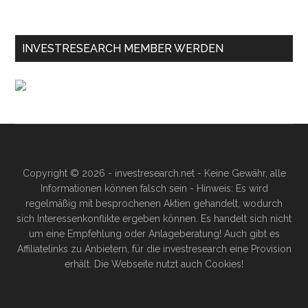
INVESTRESEARCH MEMBER WERDEN
Copyright © 2026 - investresearch.net - Keine Gewähr, alle
Informationen können falsch sein - Hinweis: Es wird
regelmäßig mit besprochenen Aktien gehandelt, wodurch
sich Interessenkonflikte ergeben können. Es handelt sich nicht
um eine Empfehlung oder Anlageberatung! Auch gibt es
Affiliatelinks zu Anbietern, für die investresearch eine Provision
erhält. Die Webseite nutzt auch Cookies!