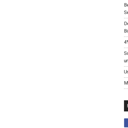
B
S
D
B
4
S
u
U
M