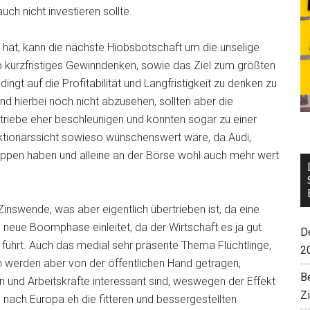
uch nicht investieren sollte.
 hat, kann die nächste Hiobsbotschaft um die unselige
o kurzfristiges Gewinndenken, sowie das Ziel zum größten
gt auf die Profitabilität und Langfristigkeit zu denken zu
d hierbei noch nicht abzusehen, sollten aber die
ntriebe eher beschleunigen und könnten sogar zu einer
ktionärssicht sowieso wünschenswert wäre, da Audi,
ppen haben und alleine an der Börse wohl auch mehr wert
nswende, was aber eigentlich übertrieben ist, da eine
 neue Boomphase einleitet, da der Wirtschaft es ja gut
De
führt. Auch das medial sehr präsente Thema Flüchtlinge,
2
en werden aber von der öffentlichen Hand getragen,
B
und Arbeitskräfte interessant sind, weswegen der Effekt
Z
es nach Europa eh die fitteren und bessergestellten