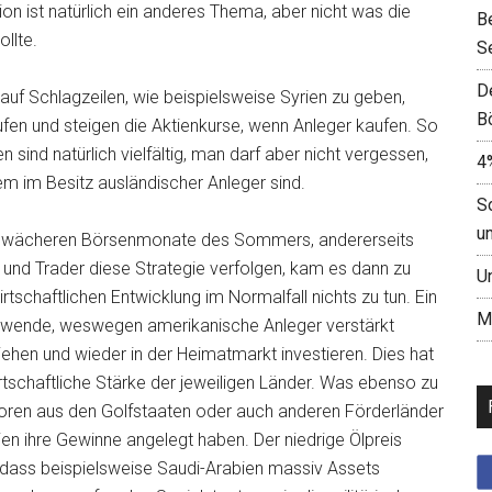
ion ist natürlich ein anderes Thema, aber nicht was die
B
llte.
S
D
auf Schlagzeilen, wie beispielsweise Syrien zu geben,
B
ufen und steigen die Aktienkurse, wenn Anleger kaufen. So
n sind natürlich vielfältig, man darf aber nicht vergessen,
4
m im Besitz ausländischer Anleger sind.
S
u
schwächeren Börsenmonate des Sommers, andererseits
und Trader diese Strategie verfolgen, kam es dann zu
U
rtschaftlichen Entwicklung im Normalfall nichts zu tun. Ein
M
nswende, weswegen amerikanische Anleger verstärkt
hen und wieder in der Heimatmarkt investieren. Dies hat
tschaftliche Stärke der jeweiligen Länder. Was ebenso zu
estoren aus den Golfstaaten oder auch anderen Förderländer
en ihre Gewinne angelegt haben. Der niedrige Ölpreis
, dass beispielsweise Saudi-Arabien massiv Assets