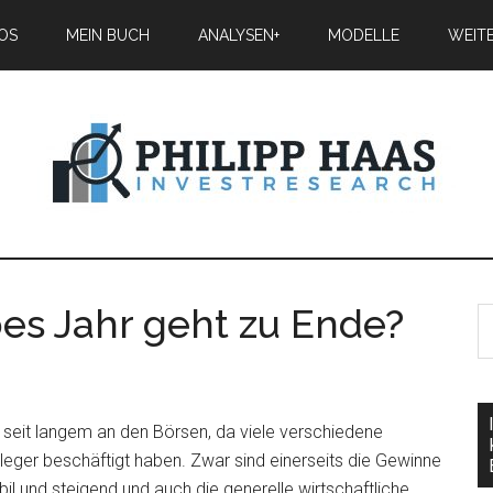
IOS
MEIN BUCH
ANALYSEN+
MODELLE
WEIT
bes Jahr geht zu Ende?
n seit langem an den Börsen, da viele verschiedene
leger beschäftigt haben. Zwar sind einerseits die Gewinne
il und steigend und auch die generelle wirtschaftliche