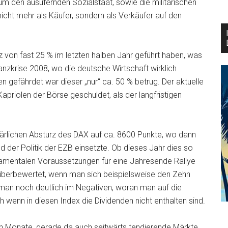
um den ausufernden Sozialstaat, sowie die militärischen
icht mehr als Käufer, sondern als Verkäufer auf den
z von fast 25 % im letzten halben Jahr geführt haben, was
nanzkrise 2008, wo die deutsche Wirtschaft wirklich
en gefährdet war dieser „nur“ ca. 50 % betrug. Der aktuelle
priolen der Börse geschuldet, als der langfristigen
klärlichen Absturz des DAX auf ca. 8600 Punkte, wo dann
der Politik der EZB einsetzte. Ob dieses Jahr dies so
ndamentalen Voraussetzungen für eine Jahresende Rallye
 überbewertet, wenn man sich beispielsweise den Zehn
 man noch deutlich im Negativen, woran man auf die
 wenn in diesen Index die Dividenden nicht enthalten sind.
sten Monate, gerade da auch seitwärts tendierende Märkte