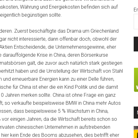
inskosten, Währung und Energiekosten befinden sich auf
E
eigentlich begünstigen sollte.
nderen. Zuerst beschäftigte das Drama um Griechenland
gar nicht interessierte, dann offenbar doch, obwohl der
on Aktien Entscheidende, die Unternehmensgewinne, eher
 die darauffolgende Krise in China, deren Börsenkurse
matsbörsen galt, die zuvor auch natürlich stark gestiegen
erhitzt haben und die Umstellung der Wirtschaft von Stahl
m und erneuerbare Energien kann zu einer Delle führen,
sche für China ist eher die ein Kind Politik und die damit
0 Jahren merken sollte. China ist ohne Frage ein ganz
aft, so verkaufte beispielsweise BMW in China mehr Autos
gessen, dass beispielsweise 5 % Wachstum in China,
 vor einigen Jahren, da die Wirtschaft bereits schon so
rivaten chinesischen Unternehmen in aufstrebenden
 hier kein Ende des Booms abzusehen, dies betrifft eher