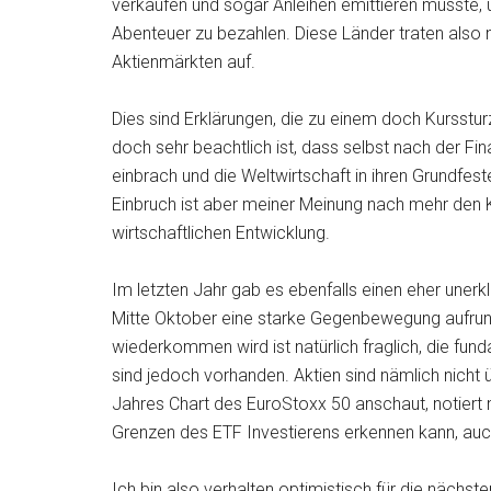
verkaufen und sogar Anleihen emittieren musste, 
Abenteuer zu bezahlen. Diese Länder traten also n
Aktienmärkten auf.
Dies sind Erklärungen, die zu einem doch Kursstur
doch sehr beachtlich ist, dass selbst nach der Fi
einbrach und die Weltwirtschaft in ihren Grundfest
Einbruch ist aber meiner Meinung nach mehr den Ka
wirtschaftlichen Entwicklung.
Im letzten Jahr gab es ebenfalls einen eher uner
Mitte Oktober eine starke Gegenbewegung aufrund 
wiederkommen wird ist natürlich fraglich, die fu
sind jedoch vorhanden. Aktien sind nämlich nicht
Jahres Chart des EuroStoxx 50 anschaut, notiert
Grenzen des ETF Investierens erkennen kann, auch
Ich bin also verhalten optimistisch für die näch