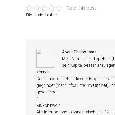
Rate this post
Filed Under:
Lexikon
About
Philipp Haas
Mein Name ist Philipp Haas (
L
sein Kapital besser anzulege
können.
Dazu habe ich neben diesem Blog und Youtu
gegründet (Mehr Infos unter
invest4.net
) un
geschrieben.
/
Risikohinweis
Alle Informationen können falsch sein (Kein