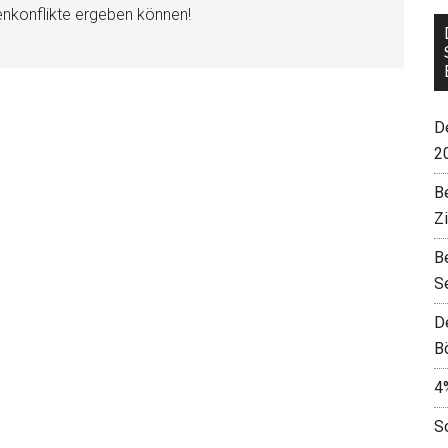
enkonflikte ergeben können!
De
2
B
Z
B
S
D
B
4
S