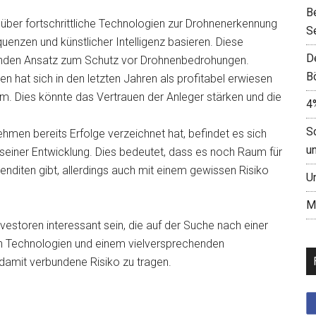
B
t über fortschrittliche Technologien zur Drohnenerkennung
S
quenzen und künstlicher Intelligenz basieren. Diese
D
senden Ansatz zum Schutz vor Drohnenbedrohungen.
B
n hat sich in den letzten Jahren als profitabel erwiesen
. Dies könnte das Vertrauen der Anleger stärken und die
4
S
hmen bereits Erfolge verzeichnet hat, befindet es sich
u
 seiner Entwicklung. Dies bedeutet, dass es noch Raum für
nditen gibt, allerdings auch mit einem gewissen Risiko
U
M
vestoren interessant sein, die auf der Suche nach einer
en Technologien und einem vielversprechenden
s damit verbundene Risiko zu tragen.