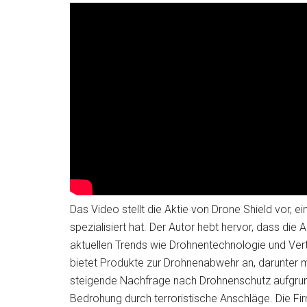
Das Video stellt die Aktie von Drone Shield vor, 
spezialisiert hat. Der Autor hebt hervor, dass die 
aktuellen Trends wie Drohnentechnologie und Ver
bietet Produkte zur Drohnenabwehr an, darunter m
steigende Nachfrage nach Drohnenschutz aufgrun
Bedrohung durch terroristische Anschläge. Die Firm