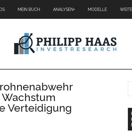
IOS
MEIN BUCH
ANALYSEN+
MODELLE
WEIT
 Drohnenabwehr
m Wachstum
ne Verteidigung