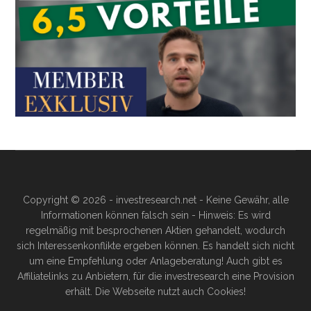
Copyright © 2026 - investresearch.net - Keine Gewähr, alle
Informationen können falsch sein - Hinweis: Es wird
regelmäßig mit besprochenen Aktien gehandelt, wodurch
sich Interessenkonflikte ergeben können. Es handelt sich nicht
um eine Empfehlung oder Anlageberatung! Auch gibt es
Affiliatelinks zu Anbietern, für die investresearch eine Provision
erhält. Die Webseite nutzt auch Cookies!