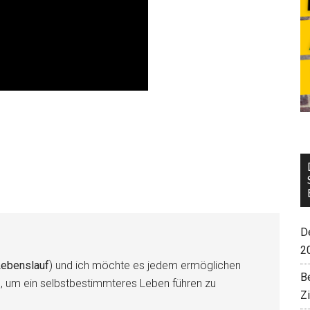
De
2
ebenslauf
) und ich möchte es jedem ermöglichen
B
n, um ein selbstbestimmteres Leben führen zu
Z