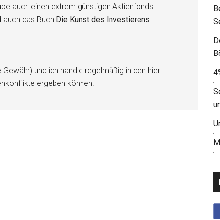
be auch einen extrem günstigen Aktienfonds
B
d auch das Buch
Die Kunst des Investierens
S
D
B
e Gewähr) und ich handle regelmäßig in den hier
4
enkonflikte ergeben können!
S
u
U
M