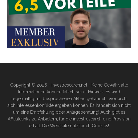
Copyright © 2026 - investresearch.net - Keine Gewähr, alle
Informationen können falsch sein - Hinweis: Es wird
regelmäßig mit besprochenen Aktien gehandelt, wodurch
sich Interessenkonflikte ergeben können. Es handelt sich nicht
um eine Empfehlung oder Anlageberatung! Auch gibt es
Affiliatelinks zu Anbietern, für die investresearch eine Provision
erhält. Die Webseite nutzt auch Cookies!