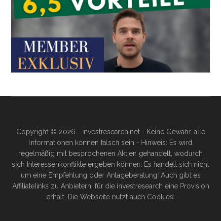
Copyright © 2026 - investresearch.net - Keine Gewähr, alle
Informationen können falsch sein - Hinweis: Es wird
regelmäßig mit besprochenen Aktien gehandelt, wodurch
sich Interessenkonflikte ergeben können. Es handelt sich nicht
um eine Empfehlung oder Anlageberatung! Auch gibt es
Affiliatelinks zu Anbietern, für die investresearch eine Provision
erhält. Die Webseite nutzt auch Cookies!