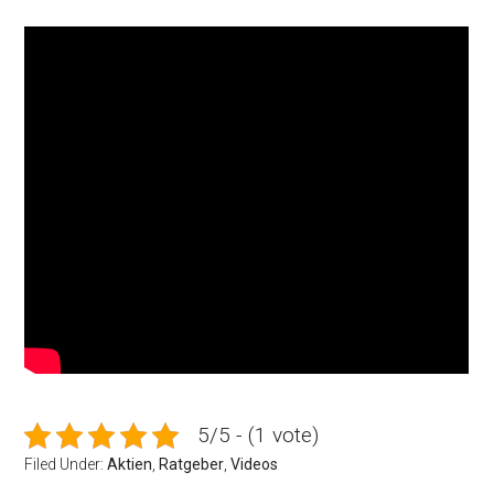
5/5 - (1 vote)
Filed Under:
Aktien
,
Ratgeber
,
Videos