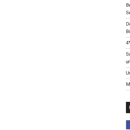
B
S
D
B
4
S
u
U
M