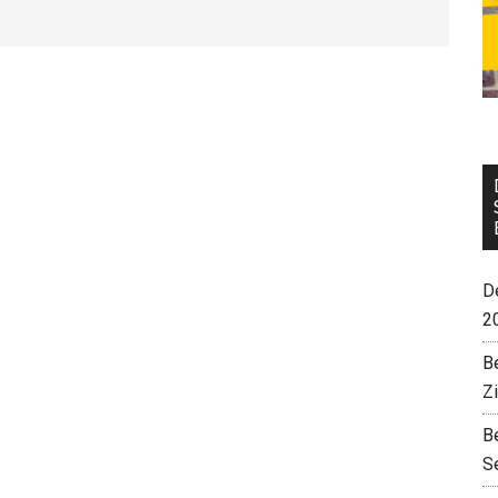
De
2
B
Z
B
S