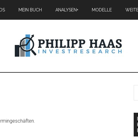
IOS
MEIN BUCH
ANALYSEN+
MODELLE
WEIT
Termingeschäften.