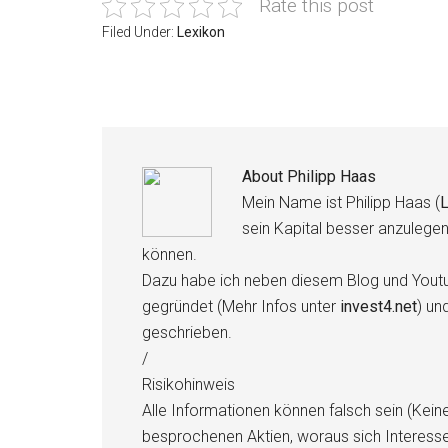
Rate this post
Filed Under:
Lexikon
About
Philipp Haas
Mein Name ist Philipp Haas (
L
sein Kapital besser anzulege
können.
Dazu habe ich neben diesem Blog und Youtu
gegründet (Mehr Infos unter
invest4.net
) un
geschrieben.
/
Risikohinweis
Alle Informationen können falsch sein (Kein
besprochenen Aktien, woraus sich Interess