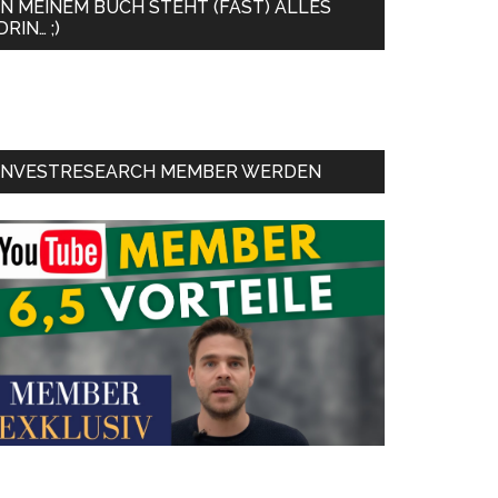
IN MEINEM BUCH STEHT (FAST) ALLES
DRIN… ;)
INVESTRESEARCH MEMBER WERDEN