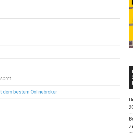
esamt
it dem bestem Onlinebroker
De
2
B
Z