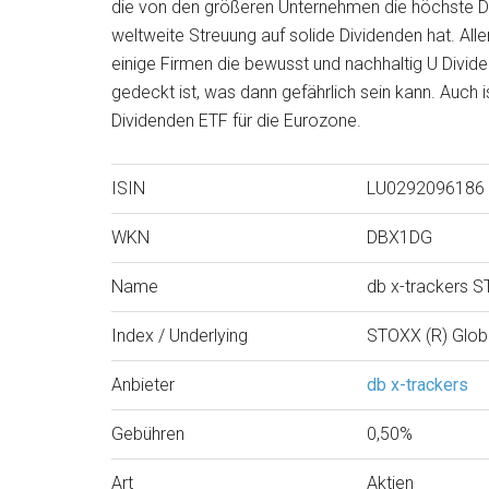
die von den größeren Unternehmen die höchste D
weltweite Streuung auf solide Dividenden hat. All
einige Firmen die bewusst und nachhaltig U Divid
gedeckt ist, was dann gefährlich sein kann. Auch i
Dividenden ETF für die Eurozone.
ISIN
LU0292096186
WKN
DBX1DG
Name
db x-trackers
Index / Underlying
STOXX (R) Globa
Anbieter
db x-trackers
Gebühren
0,50%
Art
Aktien