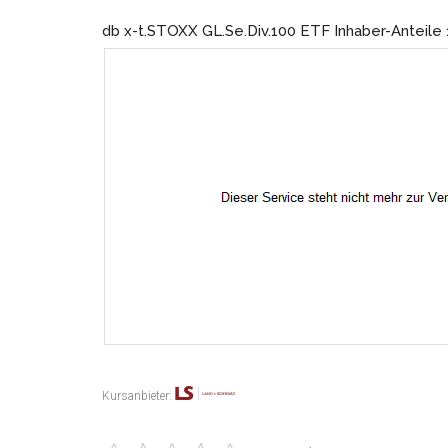
db x-t.STOXX GL.Se.Div.100 ETF Inhaber-Anteile
Kursanbieter: