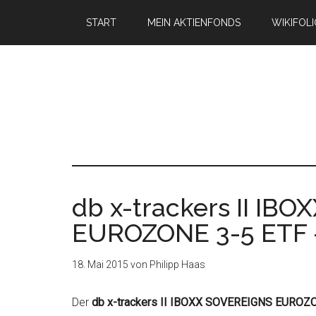
START
MEIN AKTIENFONDS
WIKIFOL
db x-trackers II IB
EUROZONE 3-5 ETF 
18. Mai 2015
von
Philipp Haas
Der
db x-trackers II IBOXX SOVEREIGNS EUROZ