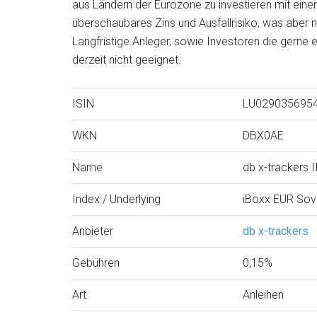
aus Ländern der Eurozone zu investieren mit einer
überschaubares Zins und Ausfallrisiko, was aber n
Langfristige Anleger, sowie Investoren die gerne
derzeit nicht geeignet.
ISIN
LU029035695
WKN
DBX0AE
Name
db x-trackers
Index / Underlying
iBoxx EUR Sove
Anbieter
db x-trackers
Gebühren
0,15%
Art
Anleihen