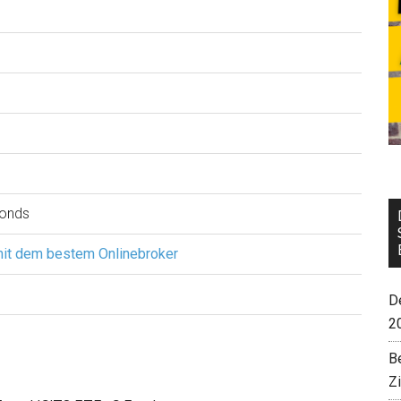
Bonds
mit dem bestem Onlinebroker
De
2
B
Z