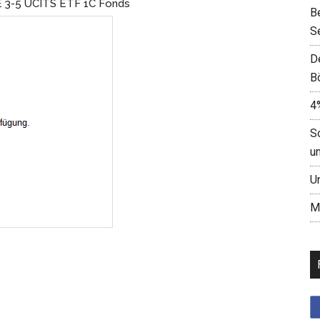
 3-5 UCITS ETF 1C Fonds
B
S
D
B
4
S
u
U
M