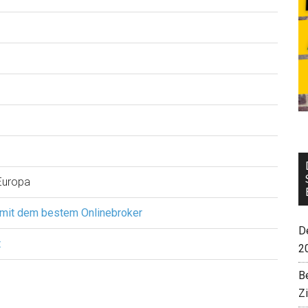
Europa
 mit dem bestem Onlinebroker
De
t
2
B
Z