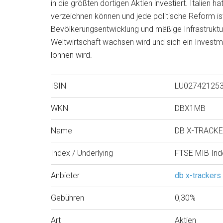
in die größten dortigen Aktien investiert. Italien
verzeichnen können und jede politische Reform i
Bevölkerungsentwicklung und mäßige Infrastruktur,
Weltwirtschaft wachsen wird und sich ein Investmen
lohnen wird.
ISIN
LU02742125
WKN
DBX1MB
Name
DB X-TRACKE
Index / Underlying
FTSE MIB Ind
Anbieter
db x-trackers
Gebühren
0,30%
Art
Aktien