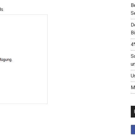
B
ds
S
D
B
4
S
u
U
M