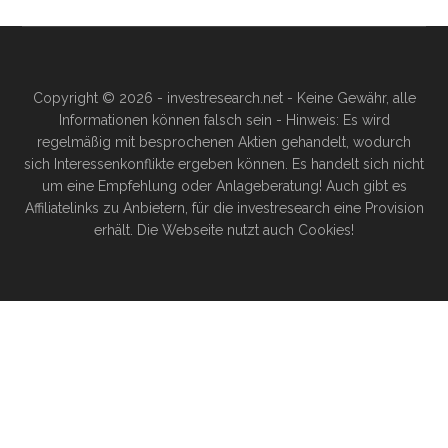
Copyright © 2026 - investresearch.net - Keine Gewähr, alle
Informationen können falsch sein - Hinweis: Es wird
regelmäßig mit besprochenen Aktien gehandelt, wodurch
sich Interessenkonflikte ergeben können. Es handelt sich nicht
um eine Empfehlung oder Anlageberatung! Auch gibt es
Affiliatelinks zu Anbietern, für die investresearch eine Provision
erhält. Die Webseite nutzt auch Cookies!