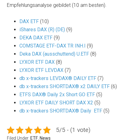
Empfehlungsanalyse gebildet (10 am besten).
DAX ETF
(10)
iShares DAX (R) (DE)
(9)
DEKA DAX ETF
(9)
COMSTAGE ETF-DAX TR INH.I
(9)
Deka DAX (ausschuttend) U.ETF
(8)
LYXOR ETF DAX
(8)
LYXOR ETF LEVDAX
(7)
db x-trackers LEVDAX® DAILY ETF
(7)
db x-trackers SHORTDAX® x2 DAILY ETF
(6)
ETFS DAX® Daily 2x Short GO ETF
(5)
LYXOR ETF DAILY SHORT DAX X2
(5)
db x-trackers SHORTDAX® Daily ETF
(5)
5/5 - (1 vote)
Filed Under:
ETF
,
News