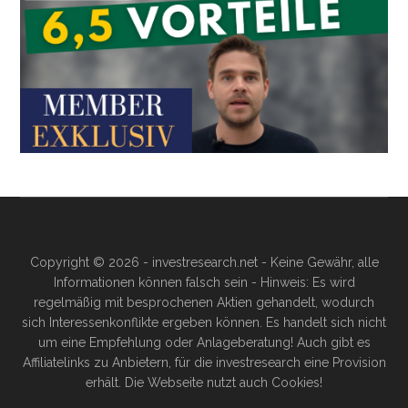
Copyright © 2026 - investresearch.net - Keine Gewähr, alle
Informationen können falsch sein - Hinweis: Es wird
regelmäßig mit besprochenen Aktien gehandelt, wodurch
sich Interessenkonflikte ergeben können. Es handelt sich nicht
um eine Empfehlung oder Anlageberatung! Auch gibt es
Affiliatelinks zu Anbietern, für die investresearch eine Provision
erhält. Die Webseite nutzt auch Cookies!