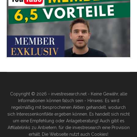
Copyright © 2026 - investresearch.net - Keine Gewähr, alle
Informationen können falsch sein - Hinweis: Es wird
regelmäßig mit besprochenen Aktien gehandelt, wodurch
sich Interessenkonflikte ergeben können. Es handelt sich nicht
um eine Empfehlung oder Anlageberatung! Auch gibt es
Affiliatelinks zu Anbietern, für die investresearch eine Provision
erhält. Die Webseite nutzt auch Cookies!