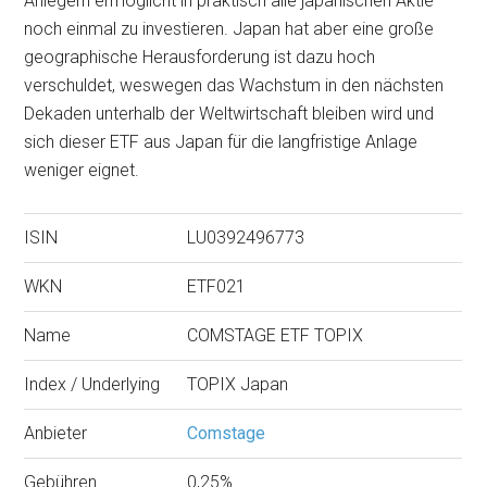
Anlegern ermöglicht in praktisch alle japanischen Aktie
noch einmal zu investieren. Japan hat aber eine große
geographische Herausforderung ist dazu hoch
verschuldet, weswegen das Wachstum in den nächsten
Dekaden unterhalb der Weltwirtschaft bleiben wird und
sich dieser ETF aus Japan für die langfristige Anlage
weniger eignet.
ISIN
LU0392496773
WKN
ETF021
Name
COMSTAGE ETF TOPIX
Index / Underlying
TOPIX Japan
Anbieter
Comstage
Gebühren
0,25%