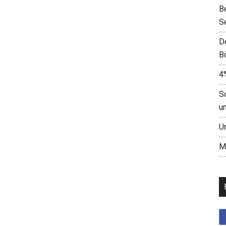
B
S
D
B
4
S
u
U
M