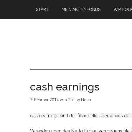
START
MEIN AKTIENFONDS
WIKIFOL
cash earnings
7. Februar 2014
von
Philipp Haas
cash earnings sind der finanzielle Überschuss der
Veränderungen des Netto Umlaufvermögens bleiben 