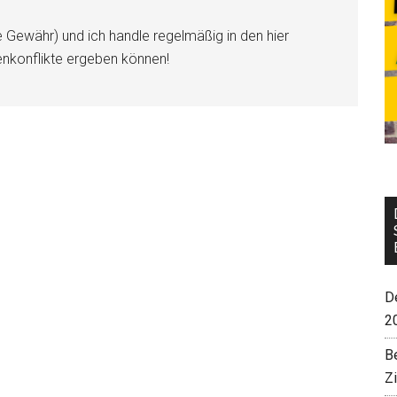
e Gewähr) und ich handle regelmäßig in den hier
enkonflikte ergeben können!
De
2
B
Z