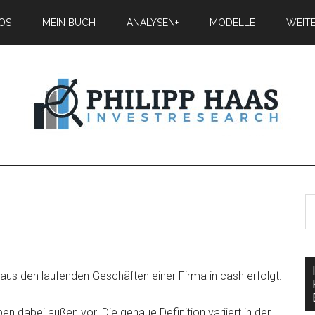
IOS
MEIN BUCH
ANALYSEN+
MODELLE
WEIT
 aus den laufenden Geschäften einer Firma in cash erfolgt.
dabei außen vor. Die genaue Definition variiert in der