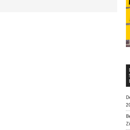
De
2
B
Z