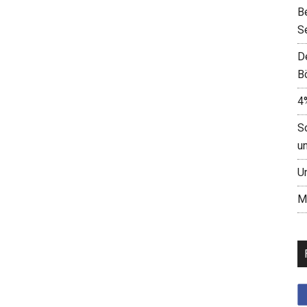
B
S
D
B
4
S
u
U
M