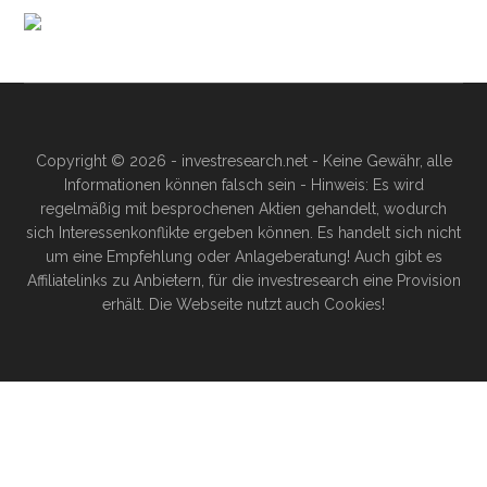
Copyright © 2026 - investresearch.net - Keine Gewähr, alle
Informationen können falsch sein - Hinweis: Es wird
regelmäßig mit besprochenen Aktien gehandelt, wodurch
sich Interessenkonflikte ergeben können. Es handelt sich nicht
um eine Empfehlung oder Anlageberatung! Auch gibt es
Affiliatelinks zu Anbietern, für die investresearch eine Provision
erhält. Die Webseite nutzt auch Cookies!