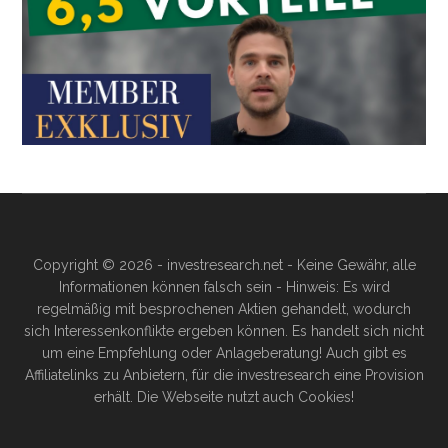
Copyright © 2026 - investresearch.net - Keine Gewähr, alle
Informationen können falsch sein - Hinweis: Es wird
regelmäßig mit besprochenen Aktien gehandelt, wodurch
sich Interessenkonflikte ergeben können. Es handelt sich nicht
um eine Empfehlung oder Anlageberatung! Auch gibt es
Affiliatelinks zu Anbietern, für die investresearch eine Provision
erhält. Die Webseite nutzt auch Cookies!