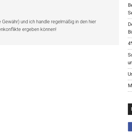
B
S
e Gewähr) und ich handle regelmäßig in den hier
D
enkonflikte ergeben können!
B
4
S
u
U
M