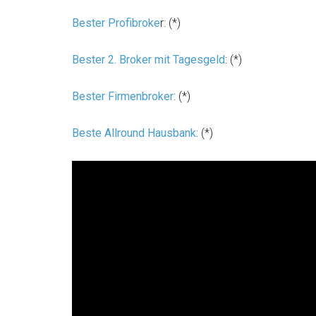
Bester Profibroke
r: (*)
Bester 2. Broker mit Tagesgeld
: (*)
Bester Firmenbroker
: (*)
Beste Allround Hausbank
: (*)