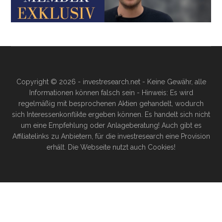
Copyright © 2026 - investresearch.net - Keine Gewähr, alle
Informationen können falsch sein - Hinweis: Es wird
regelmäßig mit besprochenen Aktien gehandelt, wodurch
sich Interessenkonflikte ergeben können. Es handelt sich nicht
um eine Empfehlung oder Anlageberatung! Auch gibt es
Affiliatelinks zu Anbietern, für die investresearch eine Provision
erhält. Die Webseite nutzt auch Cookies!