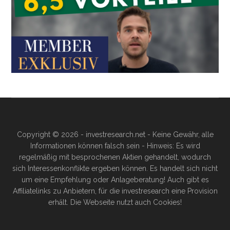
Copyright © 2026 - investresearch.net - Keine Gewähr, alle
Informationen können falsch sein - Hinweis: Es wird
regelmäßig mit besprochenen Aktien gehandelt, wodurch
sich Interessenkonflikte ergeben können. Es handelt sich nicht
um eine Empfehlung oder Anlageberatung! Auch gibt es
Affiliatelinks zu Anbietern, für die investresearch eine Provision
erhält. Die Webseite nutzt auch Cookies!