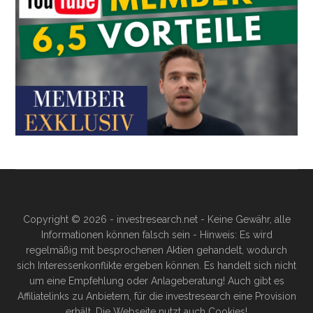
Copyright © 2026 - investresearch.net - Keine Gewähr, alle
Informationen können falsch sein - Hinweis: Es wird
regelmäßig mit besprochenen Aktien gehandelt, wodurch
sich Interessenkonflikte ergeben können. Es handelt sich nicht
um eine Empfehlung oder Anlageberatung! Auch gibt es
Affiliatelinks zu Anbietern, für die investresearch eine Provision
erhält. Die Webseite nutzt auch Cookies!