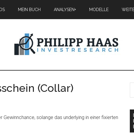
IOS
MEIN BUCH
ANALYSEN+
MODELLE
WEIT
schein (Collar)
er Gewinnchance, solange das underlying in einer fixierten