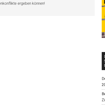
enkonflikte ergeben können!
De
2
B
Z