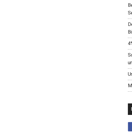
B
S
D
B
4
S
u
U
M