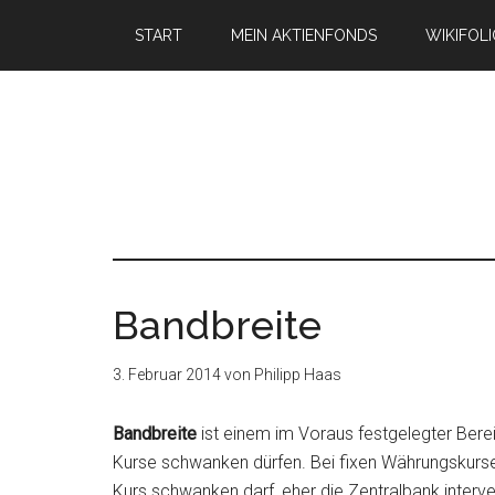
START
MEIN AKTIENFONDS
WIKIFOL
Bandbreite
3. Februar 2014
von
Philipp Haas
Bandbreite
ist einem im Voraus festgelegter Bere
Kurse schwanken dürfen. Bei fixen Währungskursen
Kurs schwanken darf, eher die Zentralbank interven