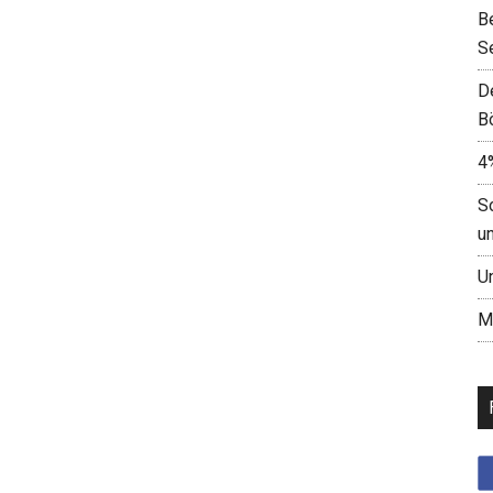
B
S
D
B
4
S
u
U
M