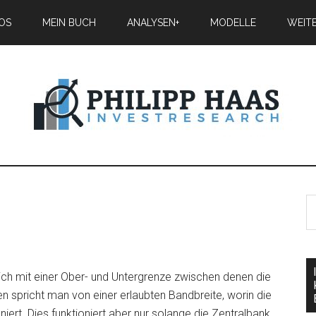
IOS
MEIN BUCH
ANALYSEN+
MODELLE
WEIT
ich mit einer Ober- und Untergrenze zwischen denen die
 spricht man von einer erlaubten Bandbreite, worin die
iert. Dies funktioniert aber nur solange die Zentralbank