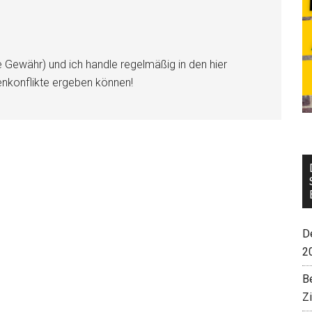
e Gewähr) und ich handle regelmäßig in den hier
enkonflikte ergeben können!
De
2
B
Z