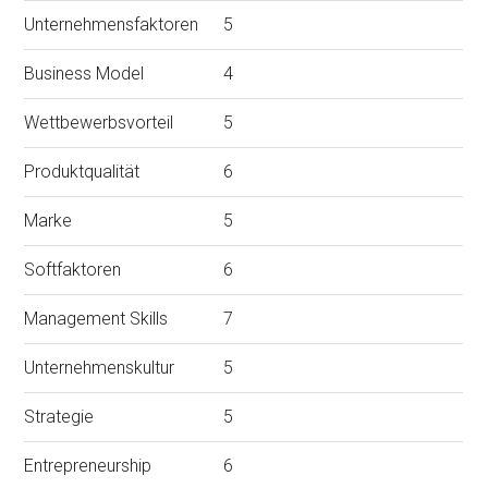
Unternehmensfaktoren
5
Business Model
4
Wettbewerbsvorteil
5
Produktqualität
6
Marke
5
Softfaktoren
6
Management Skills
7
Unternehmenskultur
5
Strategie
5
Entrepreneurship
6