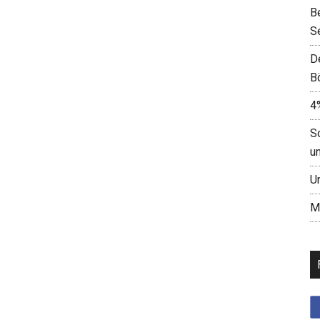
B
S
D
B
4
S
u
U
M