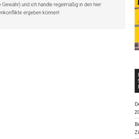
e Gewähr) und ich handle regelmäßig in den hier
enkonflikte ergeben können!
De
2
B
Z