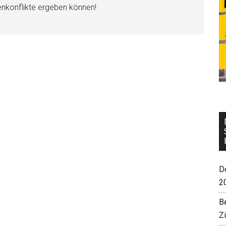
enkonflikte ergeben können!
De
2
B
Z