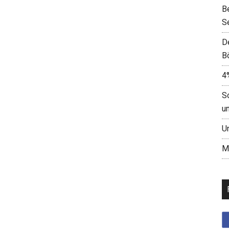
B
S
D
B
4
S
u
U
M