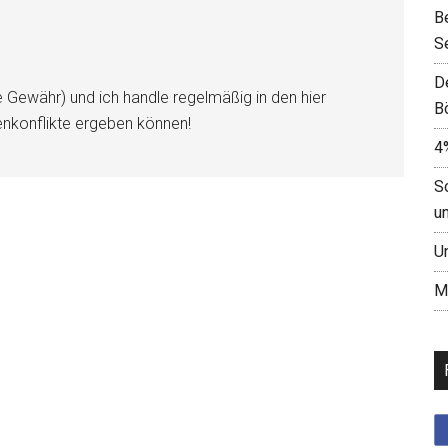
B
S
D
e Gewähr) und ich handle regelmäßig in den hier
B
enkonflikte ergeben können!
4
S
u
U
M