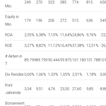
249
270
323
385
774
815
65
Mio.
Equity in
179
196
206
272
515
636
54
Mio.
ROA
2,35%
6,38%
7,10%
11,64%
24,86%
9,76%
-22
ROE
3,27%
8,82%
11,12%
16,43%
37,38%
12,51%
-26
# Aktien in
89.799
89.799
90.444
99.875
101.180
101.788
10
T
Div Rendite
0,00%
1,06%
1,33%
1,05%
2,51%
1,18%
0,
Kurs
3,34
9,51
4,76
23,50
27,60
9,85
8,8
Jahrende
Börsenwert