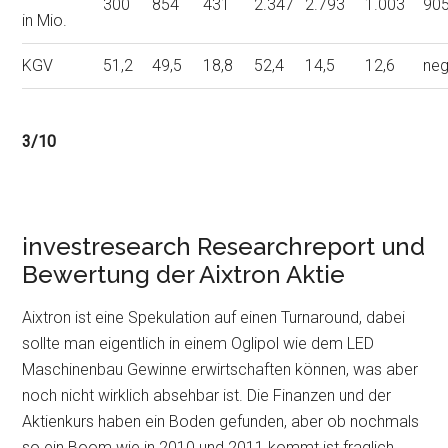
300
854
431
2.347
2.793
1.003
90
in Mio.
KGV
51,2
49,5
18,8
52,4
14,5
12,6
neg
3/10
investresearch Researchreport und
Bewertung der Aixtron Aktie
Aixtron ist eine Spekulation auf einen Turnaround, dabei
sollte man eigentlich in einem Oglipol wie dem LED
Maschinenbau Gewinne erwirtschaften können, was aber
noch nicht wirklich absehbar ist. Die Finanzen und der
Aktienkurs haben ein Boden gefunden, aber ob nochmals
so ein Boom wie in 2010 und 2011 kommt ist fraglich.