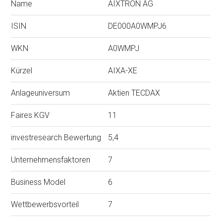
Name
AIXTRON AG
ISIN
DE000A0WMPJ6
WKN
A0WMPJ
Kürzel
AIXA-XE
Anlageuniversum
Aktien TECDAX
Faires KGV
11
investresearch Bewertung
5,4
Unternehmensfaktoren
7
Business Model
6
Wettbewerbsvorteil
7