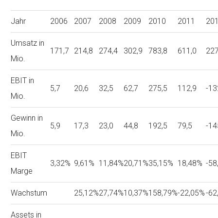
Jahr
2006
2007
2008
2009
2010
2011
20
Umsatz in
171,7
214,8
274,4
302,9
783,8
611,0
227
Mio.
EBIT in
5,7
20,6
32,5
62,7
275,5
112,9
-13
Mio.
Gewinn in
5,9
17,3
23,0
44,8
192,5
79,5
-14
Mio.
EBIT
3,32%
9,61%
11,84%
20,71%
35,15%
18,48%
-58
Marge
Wachstum
25,12%
27,74%
10,37%
158,79%
-22,05%
-62
Assets in