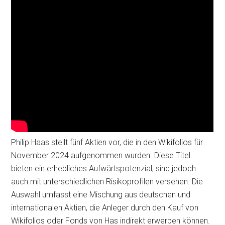
Philip Haas stellt fünf Aktien vor, die in den Wikifolios für
November 2024 aufgenommen wurden. Diese Titel
bieten ein erhebliches Aufwärtspotenzial, sind jedoch
auch mit unterschiedlichen Risikoprofilen versehen. Die
Auswahl umfasst eine Mischung aus deutschen und
internationalen Aktien, die Anleger durch den Kauf von
Wikifolios oder Fonds von Has indirekt erwerben können.