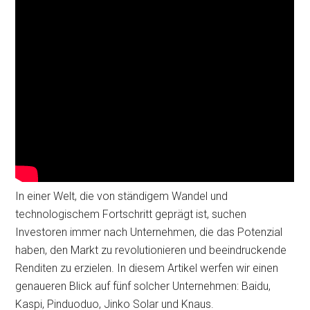
In einer Welt, die von ständigem Wandel und
technologischem Fortschritt geprägt ist, suchen
Investoren immer nach Unternehmen, die das Potenzial
haben, den Markt zu revolutionieren und beeindruckende
Renditen zu erzielen. In diesem Artikel werfen wir einen
genaueren Blick auf fünf solcher Unternehmen: Baidu,
Kaspi, Pinduoduo, Jinko Solar und Knaus.