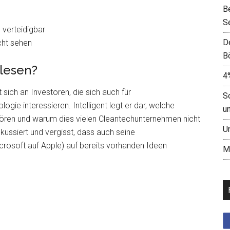
B
S
 verteidigbar
D
icht sehen
B
 lesen?
4
t sich an Investoren, die sich auch für
S
ie interessieren. Intelligent legt er dar, welche
u
ören und warum dies vielen Cleantechunternehmen nicht
U
fokussiert und vergisst, dass auch seine
osoft auf Apple) auf bereits vorhanden Ideen
M