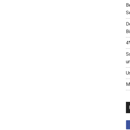
B
S
D
B
4
S
u
U
M