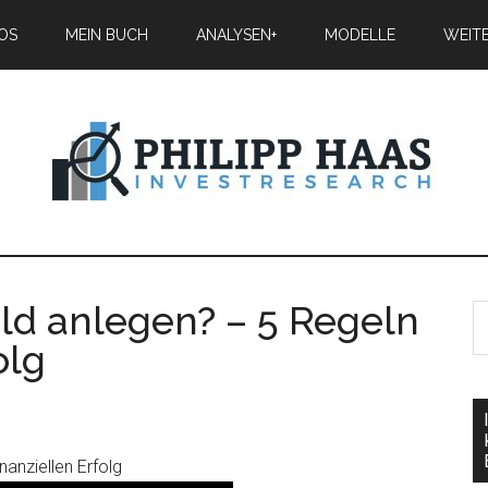
IOS
MEIN BUCH
ANALYSEN+
MODELLE
WEIT
eld anlegen? – 5 Regeln
olg
nanziellen Erfolg