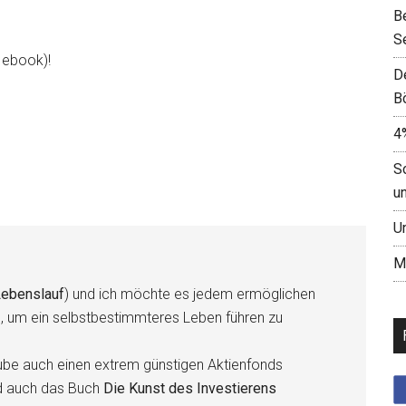
B
S
d ebook)!
D
B
4
S
u
U
M
ebenslauf
) und ich möchte es jedem ermöglichen
n, um ein selbstbestimmteres Leben führen zu
be auch einen extrem günstigen Aktienfonds
d auch das Buch
Die Kunst des Investierens