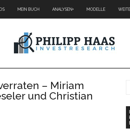
IOS
MEIN BUCH
ANALYSEN+
MODELLE
WEIT
verraten – Miriam
eseler und Christian