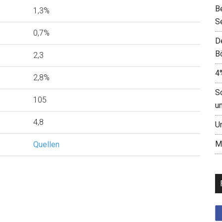
B
1,3%
S
0,7%
D
B
2,3
4
2,8%
S
105
u
4,8
U
M
Quellen