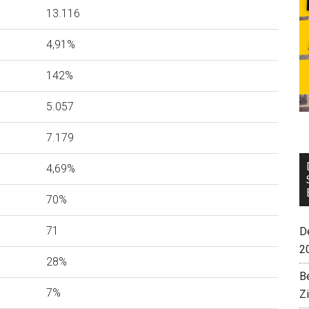
13.116
4,91%
142%
5.057
7.179
4,69%
70%
71
De
2
28%
B
7%
Z