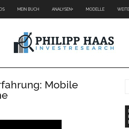
IOS
MEIN BUCH
ANALYSEN+
MODELLE
WEIT
rfahrung: Mobile
me