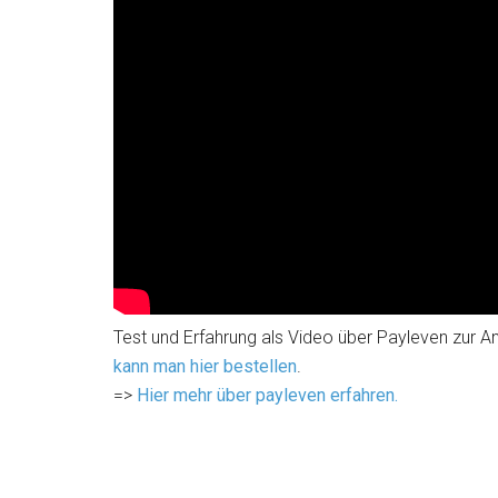
Test und Erfahrung als Video über Payleven zur A
kann man hier bestellen
.
=>
Hier mehr über payleven erfahren.