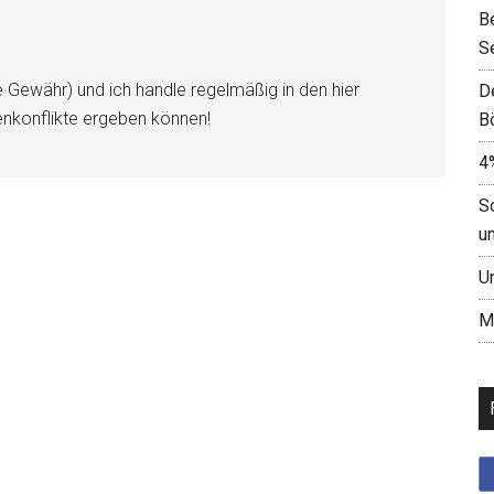
B
S
e Gewähr) und ich handle regelmäßig in den hier
D
enkonflikte ergeben können!
B
4
S
u
U
M