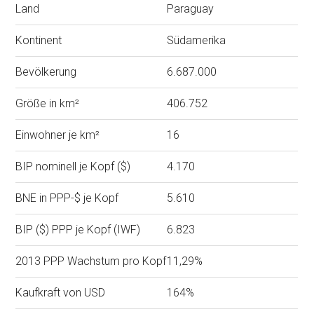
Land
Paraguay
Kontinent
Südamerika
Bevölkerung
6.687.000
Größe in km²
406.752
Einwohner je km²
16
BIP nominell je Kopf ($)
4.170
BNE in PPP-$ je Kopf
5.610
BIP ($) PPP je Kopf (IWF)
6.823
2013 PPP Wachstum pro Kopf
11,29%
Kaufkraft von USD
164%