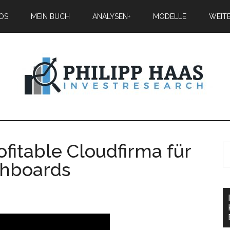
IOS
MEIN BUCH
ANALYSEN+
MODELLE
WEIT
ofitable Cloudfirma für
shboards