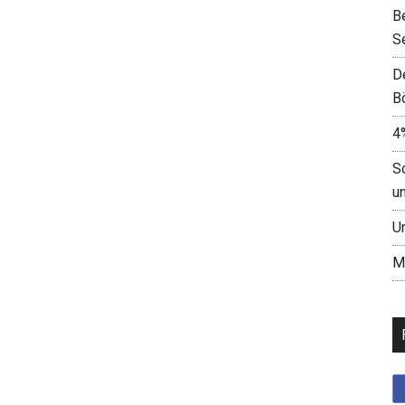
B
S
D
B
4
S
u
U
M